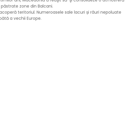
 ultimilor ani, Macedonia a reuşit să-şi consolideze o atmosferă
e păstrate zone din Balcani.
i acoperă teritoriul. Numeroasele sale lacuri și râuri nepoluate
spătă a vechii Europe.