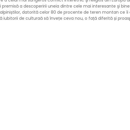
re a celui mai sângeros conflict interetnic şi religios din Europa
 şi premisă a descoperirii uneia dintre cele mai interesante şi bin
 și alpiniștilor, datorită celor 80 de procente de teren montan ce î
tă iubitorii de culturaă să învețe ceva nou, o față diferită și proa