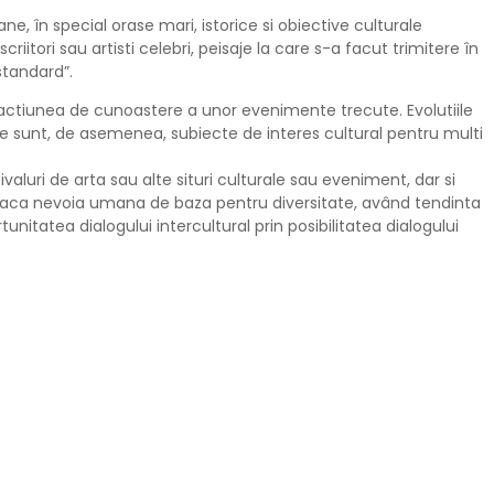
ane, în special orase mari, istorice si obiective culturale
iitori sau artisti celebri, peisaje la care s-a facut trimitere în
standard”.
te la actiunea de cunoastere a unor evenimente trecute. Evolutiile
ice sunt, de asemenea, subiecte de interes cultural pentru multi
valuri de arta sau alte situri culturale sau eveniment, dar si
isfaca nevoia umana de baza pentru diversitate, având tendinta
unitatea dialogului intercultural prin posibilitatea dialogului