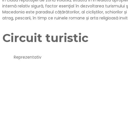
In ciuda reputaţiei de zonă volatilă, situată în imediata apropie
internă relativ sigură, factor esenţial în dezvoltarea turismului
Macedonia este paradisul cățărătorilor, al cicliștilor, schiorilor
atrag, pescarii, în timp ce ruinele romane și arta religioasă invi
Circuit turistic
Reprezentativ