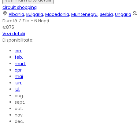
circuit shopping
Albania
,
Bulgaria
,
Macedonia
,
Muntenegru
,
Serbia
,
Ungaria
Durată
7 Zile - 6 Nopți
€875
Vezi detalii
Disponibilitate:
ian.
feb.
mart.
apr.
mai
iun.
iul.
aug.
sept.
oct.
nov.
dec.