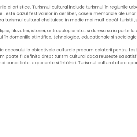
le ei artistice. Turismul cultural include turismul în regiunile urb
; este cazul festivalelor în aer liber, casele memoriale ale unor scr
ca turismul cultural cheltuiesc în medie mai mult decât turistii „
igiei, filozofiei, istoriei, antropologiei etc., si doresc sa ia par
 în domeniile stiintifice, tehnologice, educationale si sociolog
a accesului la obiectivele culturale precum calatorii pentru festi
ism poate fi definita drept turism cultural daca reuseste sa sat
 cunostinte, experiente si întâlniri. Turismul cultural ofera oport