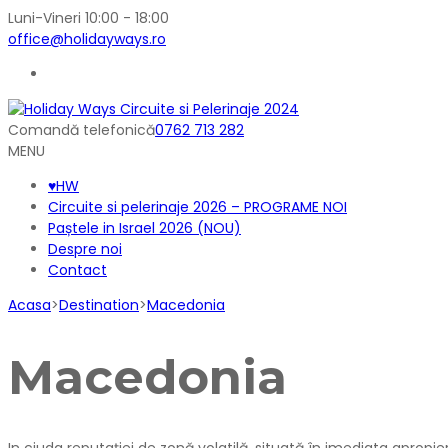
Luni-Vineri 10:00 - 18:00
office@holidayways.ro
Comandă telefonică
0762 713 282
MENU
♥HW
Circuite si pelerinaje 2026 – PROGRAME NOI
Paștele in Israel 2026 (NOU)
Despre noi
Contact
Acasa
>
Destination
>
Macedonia
Macedonia