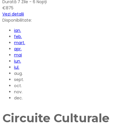
Durată
7 Zile - 6 Nopți
€875
Vezi detalii
Disponibilitate:
ian.
feb.
mart.
apr.
mai
iun.
iul.
aug.
sept.
oct.
nov.
dec.
Circuite Culturale